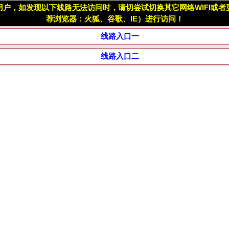
用户，如发现以下线路无法访问时，请切尝试切换其它网络WIFI或者
荐浏览器：火狐、谷歌、IE）进行访问！
线路入口一
线路入口二