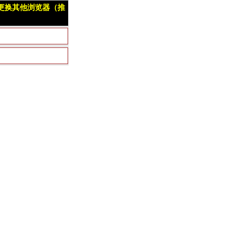
更换其他浏览器（推